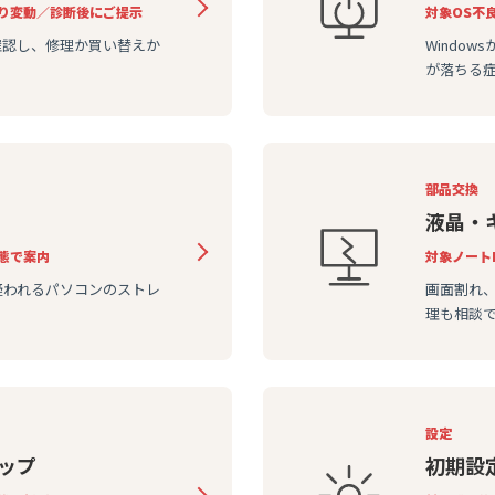
り変動／診断後にご提示
対象
OS不
確認し、修理か買い替えか
Windo
が落ちる
部品交換
液晶・
態で案内
対象
ノート
疑われるパソコンのストレ
画面割れ
理も相談
設定
ップ
初期設