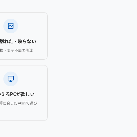
broken_image
割れた・映らない
換・表示不良の修理
desktop_windows
使えるPCが欲しい
算に合った中古PC選び