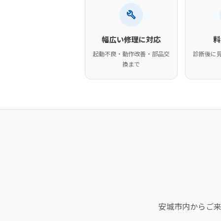
build
幅広い修理に対応
料
起動不良・動作改善・部品交
診断後に
換まで
安城市内からご