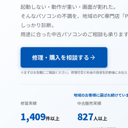
起動しない・動作が重い・画面が割れた。
そんなパソコンの不調を、地域のPC専門店「
しっかり診断。
用途に合った中古パソコンのご相談も承りま
修理・購入を相談する
arrow_forward
※まずはお気軽にご相談ください。修理可否と料金の目安を診断後にお伝え
地域のお客様に選ばれ続けてい
修理実績
中古販売実績
1,409
827
件以上
人以上