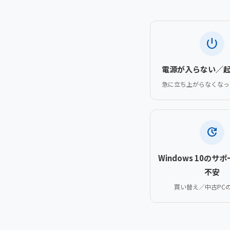
power_settings_new
電源が入らない／
急に立ち上がらなくなっ
update
Windows 10のサ
不安
買い替え／中古PC