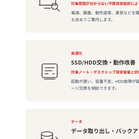
対象
原因が分からない不調
目安
症状によ
電源、画面、動作速度、異音などを
も含めてご案内します。
高速化
SSD/HDD交換・動作改善
対象
ノート・デスクトップ
目安
容量と状
起動が遅い、容量不足、HDD故障が
ージ交換を相談できます。
データ
データ取り出し・バックア