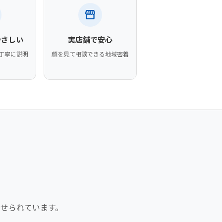
storefront
やさしい
実店舗で安心
丁寧に説明
顔を見て相談できる地域密着
せられています。