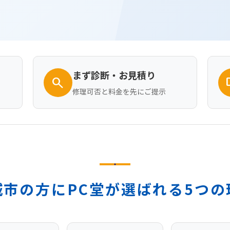
まず診断・お見積り
search
desk
修理可否と料金を先にご提示
城市の方にPC堂が選ばれる5つの