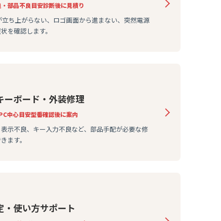
良・部品不良
目安
診断後に見積り
wsが立ち上がらない、ロゴ画面から進まない、突然電源
症状を確認します。
キーボード・外装修理
PC中心
目安
型番確認後に案内
、表示不良、キー入力不良など、部品手配が必要な修
できます。
定・使い方サポート