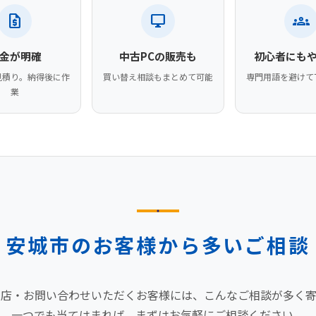
request_quote
desktop_windows
groups
金が明確
中古PCの販売も
初心者にも
見積り。納得後に作
買い替え相談もまとめて可能
専門用語を避けて
業
安城市のお客様から多いご相談
来店・お問い合わせいただくお客様には、こんなご相談が多く寄
一つでも当てはまれば、まずはお気軽にご相談ください。