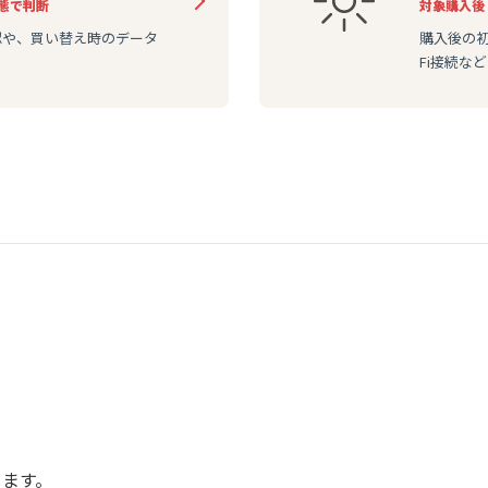
態で判断
対象
購入後
認や、買い替え時のデータ
購入後の初期
Fi接続な
します。