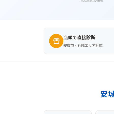
※2025年12月現在
店頭で直接診断
storefront
安城市・近隣エリア対応
安