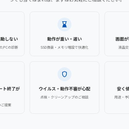
hourglass_bottom
起動しない
動作が重い・遅い
画面が
たPCの診断
SSD換装・メモリ増設で快適化
液晶交
shield
ポート終了が
ウイルス・動作不審が心配
安く
点検・クリーンアップのご相談
用途・予
のご提案