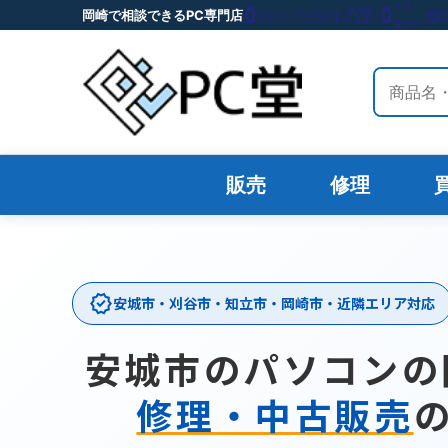
岡崎で相談できるPC専門店
サイト内
販売
修理
verified
安城市・刈谷市・知立市・岡崎市・近隣エリア対応
安城市のパソコンの
修理・中古販売