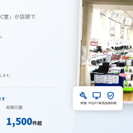
PC堂」が店頭で
す。
します。
build
desktop_windows
verified_user
ます
修理
中古PC販売
店頭診断
総取引数
1,500
件超