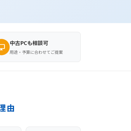
中古PCも相談可
top_windows
用途・予算に合わせてご提案
理由