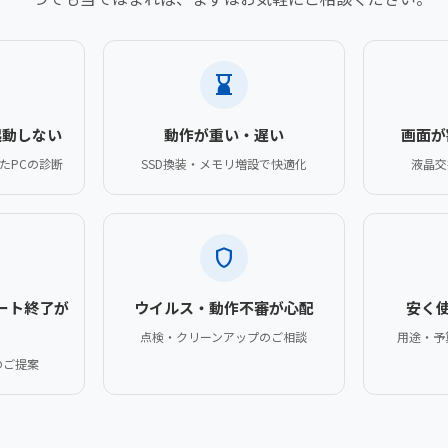
hourglass_bottom
起動しない
動作が重い・遅い
画面が
たPCの診断
SSD換装・メモリ増設で快適化
液晶交
shield
ポート終了が
ウイルス・動作不審が心配
安く
点検・クリーンアップのご相談
用途・予
のご提案