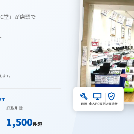
PC堂」が店頭で
す。
します。
build
desktop_windows
verified_user
ます
修理
中古PC販売
店頭診断
総取引数
1,500
件超