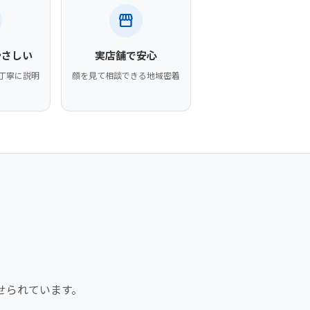
storefront
やさしい
実店舗で安心
丁寧に説明
顔を見て相談できる地域密着
せられています。