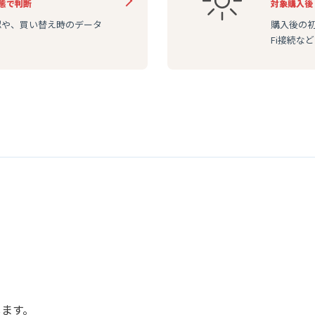
態で判断
対象
購入後
認や、買い替え時のデータ
購入後の初期
Fi接続な
します。