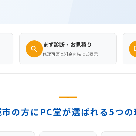
まず診断・お見積り
search
desk
修理可否と料金を先にご提示
城市の方にPC堂が選ばれる5つの