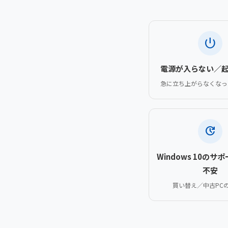
power_settings_new
電源が入らない／
急に立ち上がらなくなっ
update
Windows 10のサ
不安
買い替え／中古PC