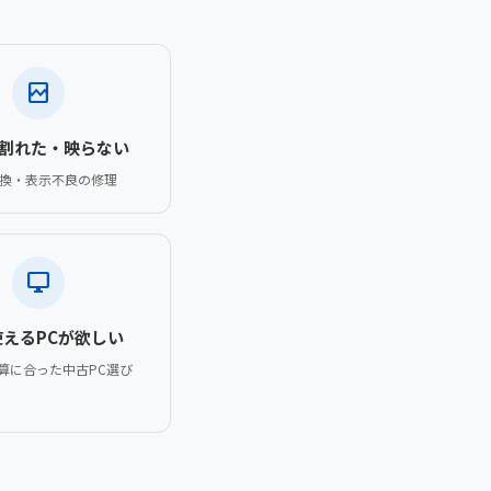
broken_image
割れた・映らない
換・表示不良の修理
desktop_windows
使えるPCが欲しい
算に合った中古PC選び