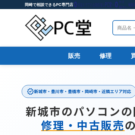
岡崎で相談できるPC専門店
サイト内
販売
修理
verified
新城市・豊川市・豊橋市・岡崎市・近隣エリア対応
新城市のパソコンの
修理・中古販売