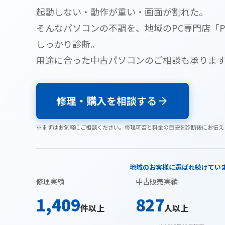
起動しない・動作が重い・画面が割れた。
そんなパソコンの不調を、地域のPC専門店「
しっかり診断。
用途に合った中古パソコンのご相談も承りま
修理・購入を相談する
arrow_forward
※まずはお気軽にご相談ください。修理可否と料金の目安を診断後にお伝え
地域のお客様に選ばれ続けてい
修理実績
中古販売実績
1,409
827
件以上
人以上