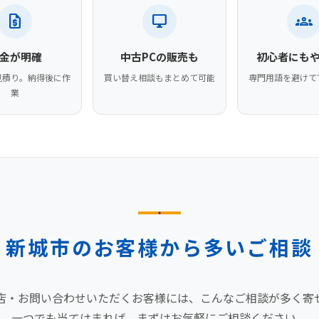
request_quote
desktop_windows
groups
金が明確
中古PCの販売も
初心者にも
見積り。納得後に作
買い替え相談もまとめて可能
専門用語を避けて
業
新城市のお客様から多いご相談
店・お問い合わせいただくお客様には、こんなご相談が多く寄
一つでも当てはまれば、まずはお気軽にご相談ください。