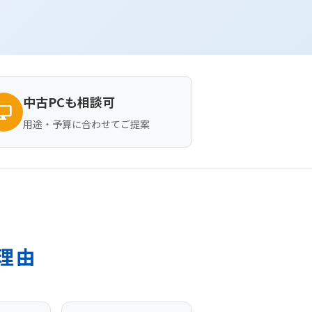
中古PCも相談可
top_windows
用途・予算に合わせてご提案
理由