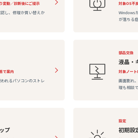
り変動／診断後にご提示
対象
OS不
確認し、修理か買い替えか
Windo
が落ちる
部品交換
液晶・
態で案内
対象
ノート
疑われるパソコンのストレ
画面割れ
理も相談
設定
ップ
初期設