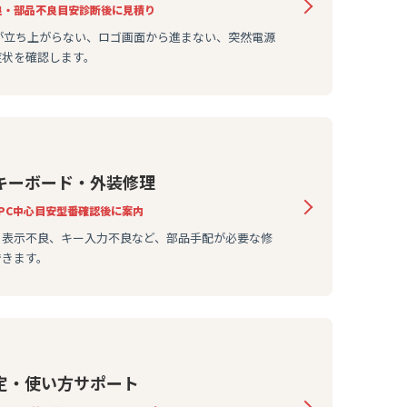
良・部品不良
目安
診断後に見積り
wsが立ち上がらない、ロゴ画面から進まない、突然電源
症状を確認します。
キーボード・外装修理
PC中心
目安
型番確認後に案内
、表示不良、キー入力不良など、部品手配が必要な修
できます。
定・使い方サポート