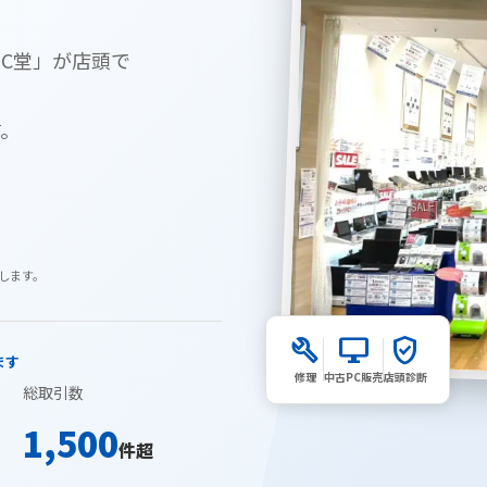
PC堂」が店頭で
す。
します。
build
desktop_windows
verified_user
ます
修理
中古PC販売
店頭診断
総取引数
1,500
件超