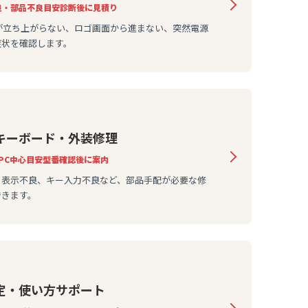
良・部品不良
目安
診断後に見積り
wsが立ち上がらない、ロゴ画面から進まない、突然電源
症状を確認します。
キーボード・外装修理
PC中心
目安
型番確認後に案内
、表示不良、キー入力不良など、部品手配が必要な修
できます。
定・使い方サポート