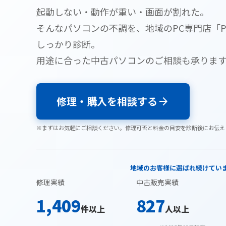
起動しない・動作が重い・画面が割れた。
そんなパソコンの不調を、地域のPC専門店「
しっかり診断。
用途に合った中古パソコンのご相談も承りま
修理・購入を相談する
arrow_forward
※まずはお気軽にご相談ください。修理可否と料金の目安を診断後にお伝え
地域のお客様に選ばれ続けてい
修理実績
中古販売実績
1,409
827
件以上
人以上