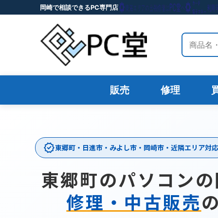
岡崎で相談できるPC専門店
サイト内
販売
修理
verified
東郷町・日進市・みよし市・岡崎市・近隣エリア対
東郷町のパソコンの
修理・中古販売