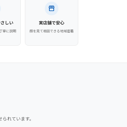
storefront
やさしい
実店舗で安心
丁寧に説明
顔を見て相談できる地域密着
せられています。