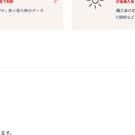
態で判断
対象
購入後
認や、買い替え時のデータ
購入後の初期
Fi接続な
します。