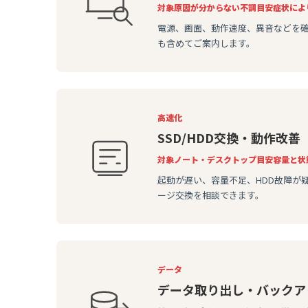
対象
原因が分からない不調
目安
症状によ
電源、画面、動作速度、異音などを
も含めてご案内します。
高速化
SSD/HDD交換・動作改善
対象
ノート・デスクトップ
目安
容量と状
起動が遅い、容量不足、HDD故障が
ージ交換を相談できます。
データ
データ取り出し・バックア