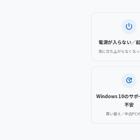
power_settings_new
電源が入らない／
急に立ち上がらなくなっ
update
Windows 10のサ
不安
買い替え／中古PC