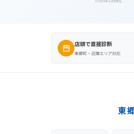
※2025年12月現在
店頭で直接診断
storefront
東郷町・近隣エリア対応
東