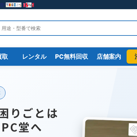
検索
買取
レンタル
PC無料回収
店舗案内
応
困りごとは
のPC堂へ