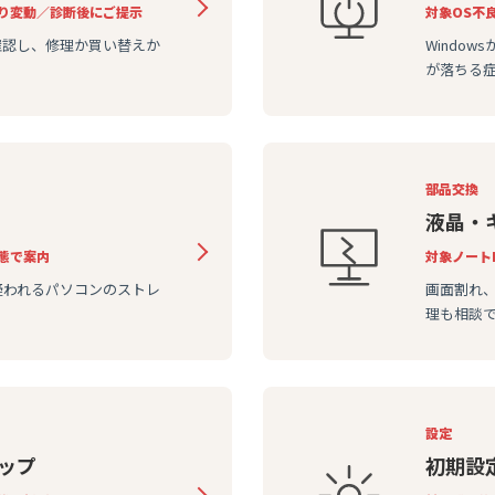
り変動／診断後にご提示
対象
OS不
確認し、修理か買い替えか
Windo
が落ちる
部品交換
液晶・
態で案内
対象
ノート
疑われるパソコンのストレ
画面割れ
理も相談
設定
ップ
初期設