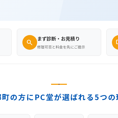
まず診断・お見積り
search
desk
修理可否と料金を先にご提示
郷町の方にPC堂が選ばれる5つの