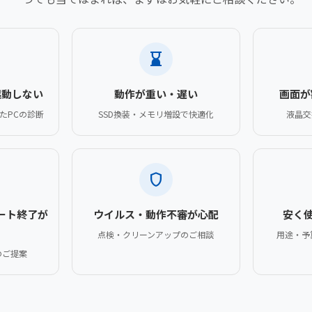
hourglass_bottom
起動しない
動作が重い・遅い
画面が
たPCの診断
SSD換装・メモリ増設で快適化
液晶交
shield
ポート終了が
ウイルス・動作不審が心配
安く
点検・クリーンアップのご相談
用途・予
のご提案