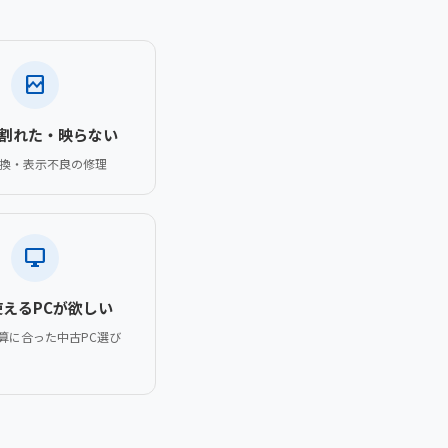
broken_image
割れた・映らない
換・表示不良の修理
desktop_windows
使えるPCが欲しい
算に合った中古PC選び