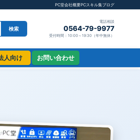
PC堂
会社概要
PCスキル集
ブログ
電話相談
0564-79-9977
検索
受付時間：10:00～19:30（年中無休）
法人向け
お問い合わせ