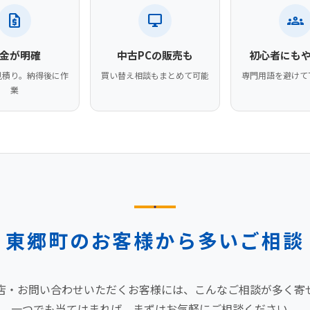
request_quote
desktop_windows
groups
金が明確
中古PCの販売も
初心者にも
見積り。納得後に作
買い替え相談もまとめて可能
専門用語を避けて
業
東郷町のお客様から多いご相談
店・お問い合わせいただくお客様には、こんなご相談が多く寄
一つでも当てはまれば、まずはお気軽にご相談ください。