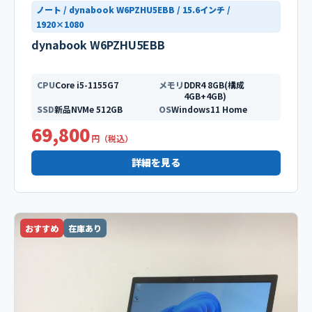
ノート / dynabook W6PZHU5EBB / 15.6インチ /
1920×1080
dynabook W6PZHU5EBB
CPU
Core i5-1155G7
メモリ
DDR4 8GB(構成
4GB+4GB)
SSD
新品NVMe 512GB
OS
Windows11 Home
69,800
円（税込）
詳細を見る
おすすめ
在庫あり