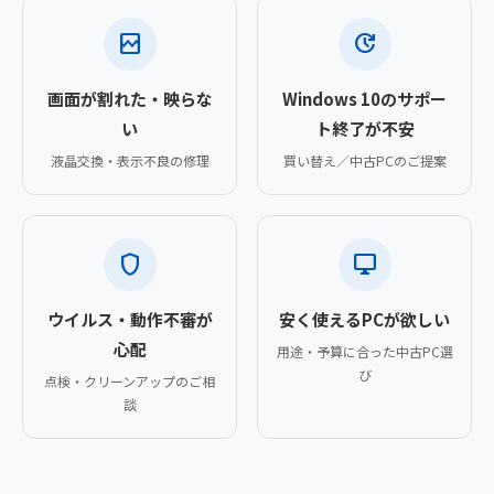
broken_image
update
画面が割れた・映らな
Windows 10のサポー
い
ト終了が不安
液晶交換・表示不良の修理
買い替え／中古PCのご提案
shield
desktop_windows
ウイルス・動作不審が
安く使えるPCが欲しい
心配
用途・予算に合った中古PC選
び
点検・クリーンアップのご相
談