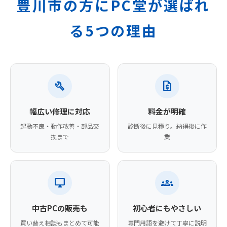
豊川市の方にPC堂が選ばれ
る5つの理由
build
request_quote
幅広い修理に対応
料金が明確
起動不良・動作改善・部品交
診断後に見積り。納得後に作
換まで
業
desktop_windows
groups
中古PCの販売も
初心者にもやさしい
買い替え相談もまとめて可能
専門用語を避けて丁寧に説明