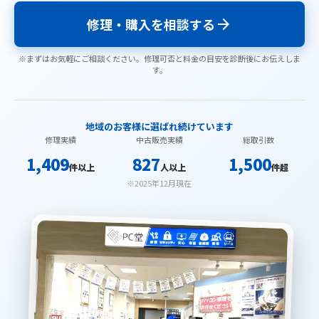
arrow_forward
修理・購入を相談する
※まずはお気軽にご相談ください。修理可否と料金の目安を診断後にお伝えしま
す。
地域のお客様に選ばれ続けています
修理実績
中古販売実績
総取引数
1,409
827
1,500
件以上
人以上
件超
※2025年12月現在