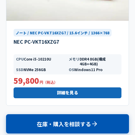
ノート / NEC PC-VKT16XZG7 / 15.6インチ / 1366×768
NEC PC-VKT16XZG7
CPU
Core i5-10210U
メモリ
DDR4 8GB(構成
4GB+4GB)
SSD
NVMe 256GB
OS
Windows11 Pro
59,800
円（税込）
詳細を見る
arrow_forward
在庫・購入を相談する