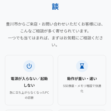
談
豊川市からご来店・お問い合わせいただくお客様には、
こんなご相談が多く寄せられています。
一つでも当てはまれば、まずはお気軽にご相談くださ
い。
power_settings_new
hourglass_bottom
電源が入らない／起動
動作が重い・遅い
しない
SSD換装・メモリ増設で快適
化
急に立ち上がらなくなったPC
の診断