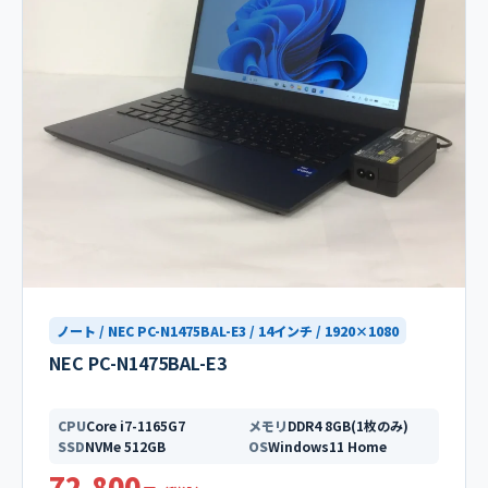
ノート / NEC PC-N1475BAL-E3 / 14インチ / 1920×1080
NEC PC-N1475BAL-E3
CPU
Core i7-1165G7
メモリ
DDR4 8GB(1枚のみ)
SSD
NVMe 512GB
OS
Windows11 Home
72,800