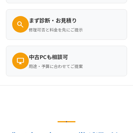
まず診断・お見積り
search
修理可否と料金を先にご提示
中古PCも相談可
desktop_windows
用途・予算に合わせてご提案