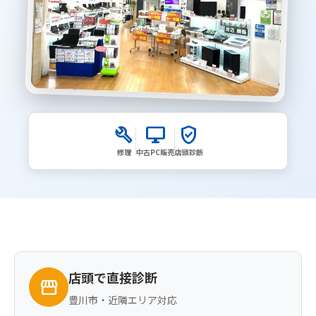
build
desktop_windows
verified_user
修理
中古PC販売
店頭診断
店頭で直接診断
storefront
豊川市・近隣エリア対応