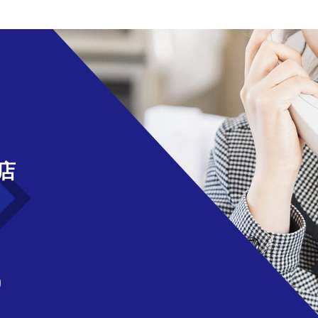
せ
店
)