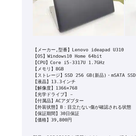
【メーカー,型番】Lenovo ideapad U310

【OS】Windows10 Home 64bit

【CPU】Core i5-3317U 1.7GHz

【メモリ】8GB

【ストレージ】SSD 256 GB(新品)・mSATA SSD 
【液晶】13.3インチ

【解像度】1366×768

【光学ドライブ】－

【付属品】ACアダプター

【外装状態】B：目立たない傷が確認される状態

【保証期間】30日保証

【価格】39,800円