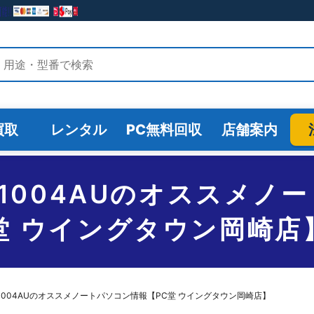
検索
買取
レンタル
PC無料回収
店舗案内
s-ep1004AUのオスス
堂 ウイングタウン岡崎店
5s-ep1004AUのオススメノートパソコン情報【PC堂 ウイングタウン岡崎店】