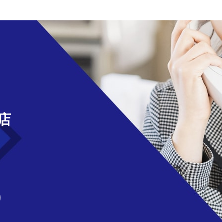
せ
店
)