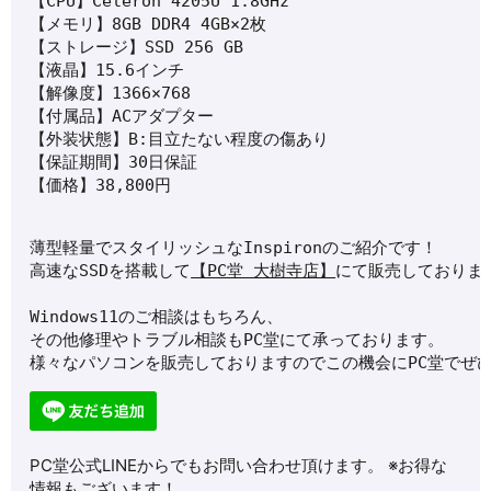
【CPU】Celeron 4205U 1.8GHz

【メモリ】8GB DDR4 4GB×2枚

【ストレージ】SSD 256 GB

【液晶】15.6インチ

【解像度】1366×768

【付属品】ACアダプター

【外装状態】B:目立たない程度の傷あり

【保証期間】30日保証

【価格】38,800円
薄型軽量でスタイリッシュな
Inspiron
のご紹介です！
高速なSSDを搭載して
【PC堂 大樹寺店】
にて販売しておりま
Windows11のご相談はもちろん、
その他修理やトラブル相談もPC堂にて承っております。
様々なパソコンを販売しておりますのでこの機会にPC堂でぜ
PC堂公式LINEからでもお問い合わせ頂けます。 ※お得な
情報もございます！