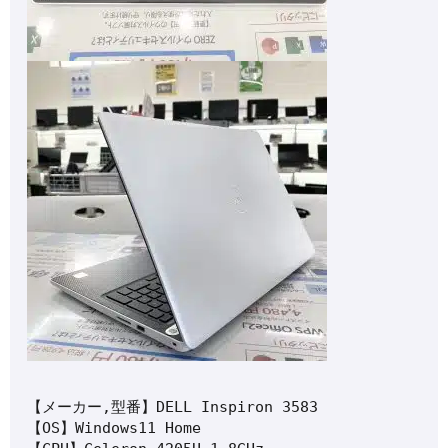
【メーカー,型番】DELL Inspiron 3583

【OS】Windows11 Home
