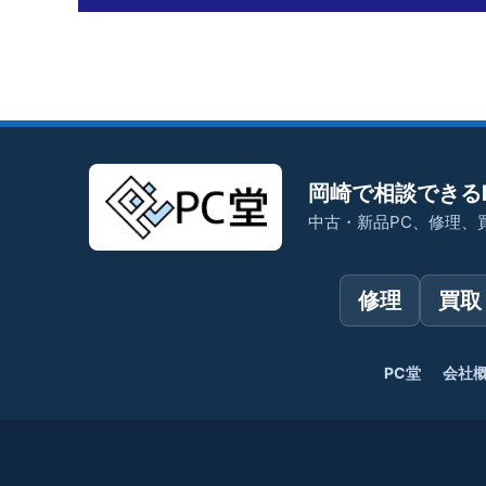
岡崎で相談できる
中古・新品PC、修理、
修理
買取
PC堂
会社