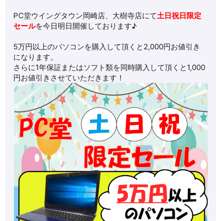
PC堂ウイングタウン岡崎店、大樹寺店にて
土日祝日限定
セール
を今日明日開催しております♪
5万円以上のパソコンを購入して頂くと
2,000円お値引き
になります。
さらに1年保証またはソフト類を同時購入して頂くと
1,000
円お値引き
させていただきます！