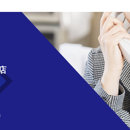
せ
店
)