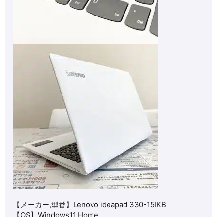
【メーカー,型番】Lenovo ideapad 330-15IKB
【OS】Windows11 Home