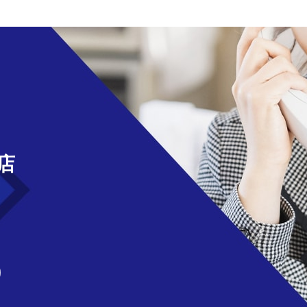
せ
店
)