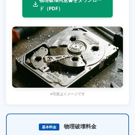
物理破壊同意書をダウンロー
download
ド（PDF）
※写真はイメージです
物理破壊料金
基本料金