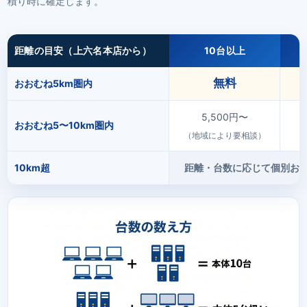
積り時に確定します。
距離の目安（上六名本店から）
10台以上
無料
おおむね5km圏内
5,500円〜
おおむね5〜10km圏内
（地域により要相談）
（
10km超
距離・台数に応じて個別お