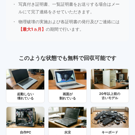
写真付き証明書、一覧証明書をお送りする場合はメー
ルにて完了連絡をさせていただきます。
物理破壊の実施および各証明書の発行及びご連絡には
【最大1ヵ月】
の期間で行います。
このような状態でも無料で回収可能です
20年以上前の
起動しない
画面が
古いモデル
壊れている
割れている
自作PC
水没
キーボード