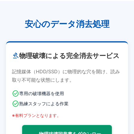
安心のデータ消去処理
gavel
物理破壊による完全消去サービス
記憶媒体（HDD/SSD）に物理的な穴を開け、読み
取り不可能な状態にします。
check_circle
専用の破壊機器を使用
check_circle
熟練スタッフによる作業
※有料プランとなります。