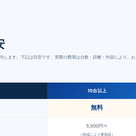
安
内します。下記は目安です。実際の費用は台数・距離・内容により、お
10台以上
無料
5,500円〜
（地域により要相談）