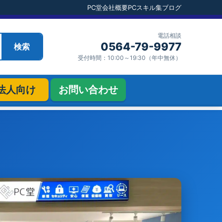
PC堂
PC堂
会社概要
会社概要
PCスキル集
PCスキル集
ブログ
ブログ
電話相談
電話相談
0564-79-9977
0564-79-9977
検索
検索
受付時間：10:00～19:30（年中無休）
受付時間：10:00～19:30（年中無休）
法人向け
お問い合わせ
法人向け
お問い合わせ