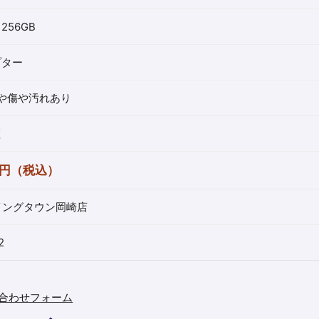
256GB
プター
やや傷や汚れあり
証
00円（税込）
イングタウン岡崎店
2
合わせフォーム