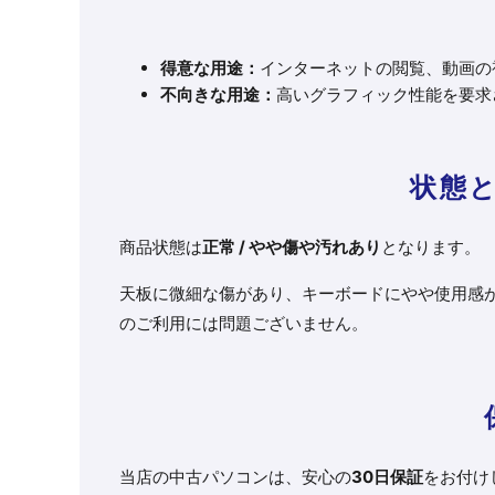
得意な用途：
インターネットの閲覧、動画の視
不向きな用途：
高いグラフィック性能を要求
状態
商品状態は
正常 / やや傷や汚れあり
となります。
天板に微細な傷があり、キーボードにやや使用感
のご利用には問題ございません。
当店の中古パソコンは、安心の
30日保証
をお付け