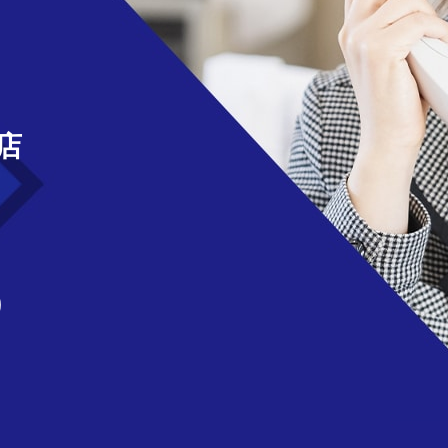
せ
店
)