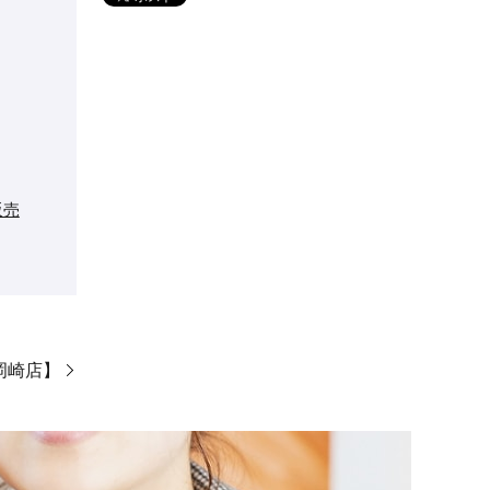
販売
ン岡崎店】