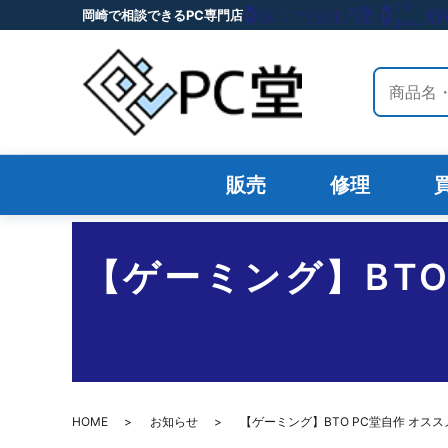
岡崎で相談できるPC専門店
サイト内
販売
修理
【ゲーミング】BT
HOME
お知らせ
【ゲーミング】BTO PC堂自作 オス