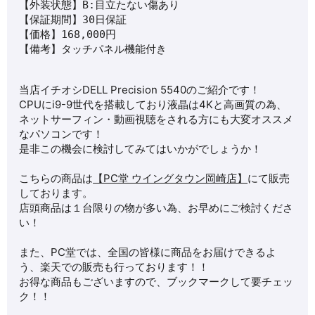
【外装状態】B:目立たない傷あり 

【保証期間】30日保証 

【価格】168,000円 

【備考】タッチパネル機能付き
当店イチオシ
DELL Precision 5540
のご紹介です！
CPUに
i9-9世代
を搭載しており液晶は4Kと高画質の為、
ネットサーフィン・動画視聴をされる方にも大変オススメ
なパソコンです！
是非この機会に検討してみてはいかがでしょうか！
こちらの商品は
【PC堂 ウイングタウン岡崎店】
にて販売
しております。
店頭商品は１台限りの物が多い為、お早めにご検討くださ
い！
また、PC堂では、全国の皆様に商品をお届けできるよ
う、楽天での販売も行っております！！
お得な商品もございますので、ブックマークして要チェッ
ク！！