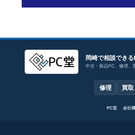
岡崎で相談できる
中古・新品PC、修理、
修理
買取
PC堂
会社