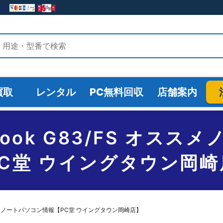
検索
買取
レンタル
PC無料回収
店舗案内
nabook G83/FS オス
PC堂 ウイングタウン岡崎
S オススメノートパソコン情報【PC堂 ウイングタウン岡崎店】