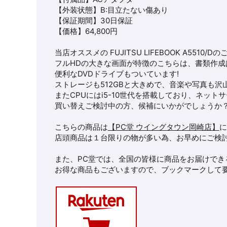
【外装状態】B:目立たない傷あり
【保証期間】30日保証
【価格】64,800円
当店オススメの FUJITSU LIFEBOOK A5510/
フルHDの大きな画面が特徴のこちらは、書類作成
便利なDVDドライブもついています!
ストレージも512GBと大きめで、音楽や写真も沢
またCPUにはi5-10世代を搭載しており、ネットサ
買い替えご検討中の方、候補にいかがでしょうか
こちらの商品は
【PC堂 ウイングタウン岡崎店】
に
店頭商品は１台限りの物が多い為、お早めにご検
また、PC堂では、全国の皆様に商品をお届けでき
お得な商品もございますので、ブックマークして