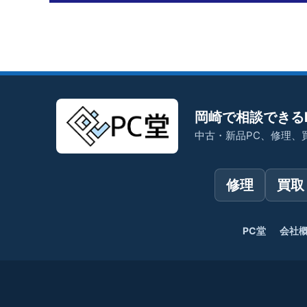
岡崎で相談できる
中古・新品PC、修理、
修理
買取
PC堂
会社