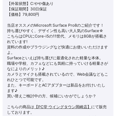
【外装状態】C:やや傷あり
【保証期間】30日保証
【価格】79,800円
当店オススメの
Microsoft Surface Pro8
のご紹介です！
持ち運びやすく、デザイン性も高い大人気の
Surface☆
こちらはCPUにCore-i5の11世代、メモリは8GBが搭載さ
れています!
資料の作成やブラウジングなど快適にお使いいただけます
よ。
Surfaceといえば持ち運びに最適化された軽量な本体。
職場や学校、カフェなどにも気軽に持っていける軽量さが
なによりのメリット♪
カメラとマイクも搭載されているので、Web会議などもこ
れひとつで可能です。
また、キーボードとACアダプターは新品をお付けいたし
ます♪
買い替えご検討中の方、候補にいかがでしょうか？
こちらの商品は
【PC堂 ウイングタウン岡崎店】
にて販売
しております。