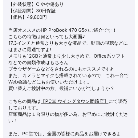
【外装状態】C:やや傷あり
【保証期間】30日保証
【価格】49
,800
円
当店オススメのHP ProBook 470 G5のご紹介です！
こちらの特徴は何といっても大画面♪
17.3インチと通常よりも大きな液晶で、動画の視聴などに
はまさに最適ですよ!
メモリも12GBと通常より少し大きめで、Office系ソフト
などでの書類作成はもちろん
ブラウザゲームなどをされるのにもオススメです♪
また、カメラとマイクも搭載されているので、これ一台で
Web会議などにもお使いいただけます。
買い替えご検討中の方、候補にいかがでしょうか？
こちらの商品は
【PC堂 ウイングタウン岡崎店】
にて販売
しております。
店頭商品は１台限りの物が多い為、お早めにご検討くださ
い！
また、PC堂では、全国の皆様に商品をお届けできるよ