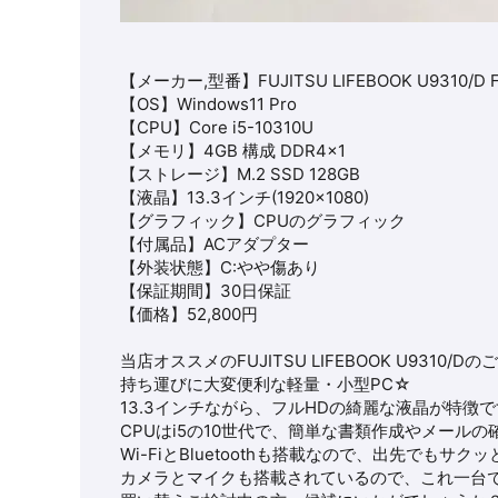
【メーカー,型番】
FUJITSU
LIFEBOOK U9310/D
【OS】
Windows11 Pro
【CPU】
Core i5-10310U
【メモリ】4GB 構成 DDR4×1
【ストレージ】
M.2 SSD 128GB
【液晶】13.3
インチ(1920×1080
)
【グラフィック】
CPUのグラフィック
【付属品】ACアダプター
【外装状態】C:やや傷あり
【保証期間】30日保証
【価格】52
,800
円
当店オススメの
FUJITSU
LIFEBOOK U9310/D
のご
持ち運びに大変便利な軽量・小型PC☆
13.3インチながら、フルHDの綺麗な液晶が特徴
CPUはi5の10世代で、簡単な書類作成やメールの
Wi-FiとBluetoothも搭載なので、出先でもサ
カメラとマイクも搭載されているので、これ一台で