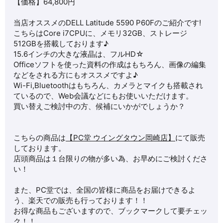
【価格】64,8
00
円
当店オススメの
DELL Latitude 5590 P60F
のご紹介です!
こちらはCore i7CPUに、メモリ32GB、ストレージ
512GBを搭載しております♪
15.6インチの大きな液晶は、フルHD☆
Officeソフトを使った資料の作成はもちろん、画像の編集
などをされる方にもオススメですよ♪
Wi-Fi,Bluetoothはもちろん、カメラとマイクも搭載され
ているので、Web会議などにもお使いいただけます。
買い替えご検討中の方、候補にいかがでしょうか？
こちらの商品は
【PC堂 ウイングタウン岡崎店】
にて販売
しております。
店頭商品は１台限りの物が多い為、お早めにご検討くださ
い！
また、PC堂では、全国の皆様に商品をお届けできるよ
う、楽天での販売も行っております！！
お得な商品もございますので、ブックマークして要チェッ
ク！！