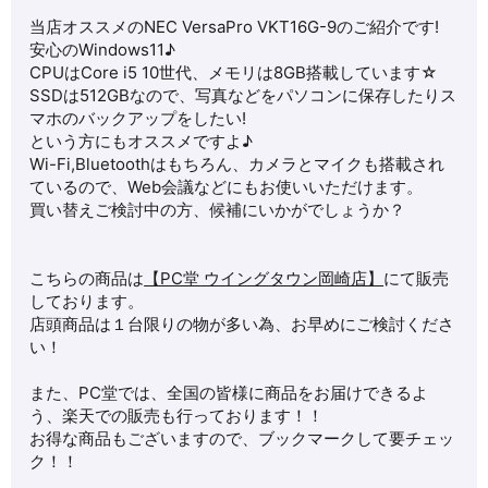
当店オススメの
NEC VersaPro VKT16G-9
のご紹介です!
安心のWindows11♪
CPUはCore i5 10世代、メモリは8GB搭載しています☆
SSDは512GBなので、写真などをパソコンに保存したりス
マホのバックアップをしたい!
という方にもオススメですよ♪
Wi-Fi,Bluetoothはもちろん、カメラとマイクも搭載され
ているので、Web会議などにもお使いいただけます。
買い替えご検討中の方、候補にいかがでしょうか？
こちらの商品は
【PC堂 ウイングタウン岡崎店】
にて販売
しております。
店頭商品は１台限りの物が多い為、お早めにご検討くださ
い！
また、PC堂では、全国の皆様に商品をお届けできるよ
う、楽天での販売も行っております！！
お得な商品もございますので、ブックマークして要チェッ
ク！！