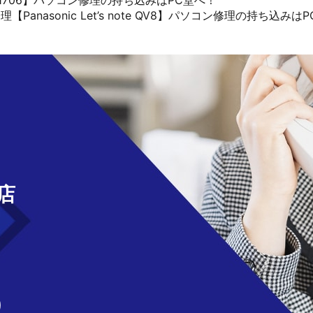
 A1706】パソコン修理の持ち込みはPC堂へ！
anasonic Let’s note QV8】パソコン修理の持ち込みは
せ
店
)