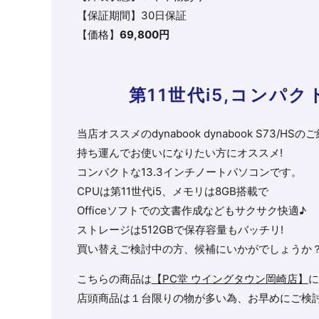
【保証期間】30日保証
【価格】
69,800円
第11世代i5,コンパ
当店オススメの
dynabook
dynabook S73/HS
のご
持ち運んでお使いになりたい方にオススメ!
コンパクトな13.3インチノートパソコンです。
CPUは第11世代i5、メモリは8GB搭載で
Officeソフトでの文書作成などもサクサク快適♪
ストレージは512GBで保存容量もバッチリ!
買い替えご検討中の方、候補にいかがでしょうか
こちらの商品は
【PC堂 ウイングタウン岡崎店】
に
店頭商品は１台限りの物が多い為、お早めにご検