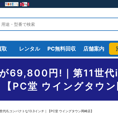
検索
買取
レンタル
PC無料回収
店舗案内
HSが69,800円!｜第11世
【PC堂 ウイングタウ
!｜第11世代i5,コンパクトな13.3インチ｜【PC堂 ウイングタウン岡崎店】