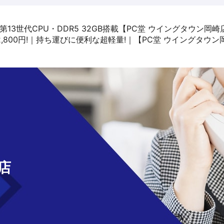
re i7 第13世代CPU・DDR5 32GB搭載【PC堂 ウイングタウン岡
11/Fが62,800円!｜持ち運びに便利な超軽量!｜【PC堂 ウイングタウ
せ
店