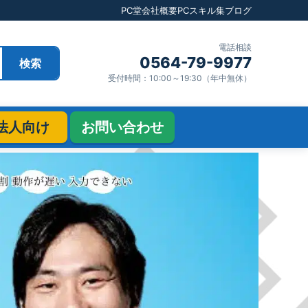
PC堂
会社概要
PCスキル集
ブログ
電話相談
0564-79-9977
検索
受付時間：10:00～19:30（年中無休）
法人向け
お問い合わせ