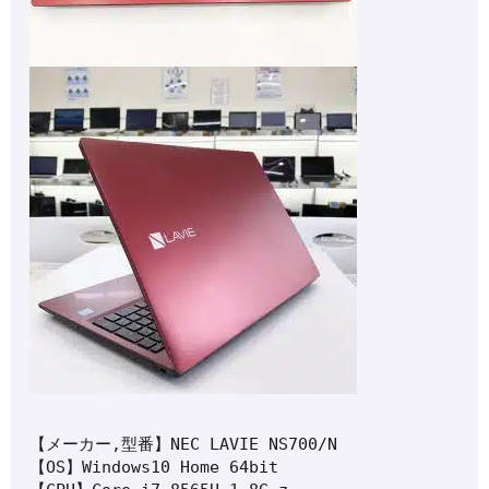
【メーカー,型番】NEC LAVIE NS700/N

【OS】Windows10 Home 64bit
