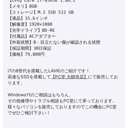
【CPU】Core i7-8565U 1.8G.z

【メモリ】8GB

【ストレージ】M.2 SSD 512 GB

【液晶】15.6インチ

【解像度】1920×1080

【光学ドライブ】BD-RE

【付属品】ACアダプター

【外装状態】B：目立たない傷が確認される状態

【保証期間】30日保証

【価格】79,800円
i7の8世代を搭載したLAVIEのご紹介です！
高速なSSDを搭載して
【PC堂 大樹寺店】
にて販売してお
ります。
Windows11のご相談はもちろん、
その他修理やトラブル相談もPC堂にて承っております。
様々なパソコンを販売しておりますのでこの機会にPC堂
でぜひご検討下さい！