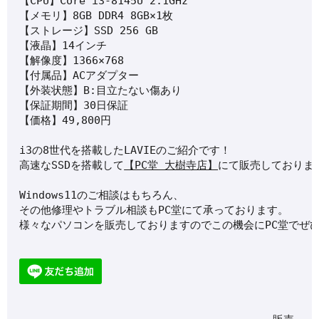
【CPU】Core i3-8145U 2.1GHz

【メモリ】8GB DDR4 8GB×1枚

【ストレージ】SSD 256 GB

【液晶】14インチ

【解像度】1366×768

【付属品】ACアダプター

【外装状態】B:目立たない傷あり

【保証期間】30日保証

【価格】49,800円
i3の8世代を搭載したLAVIEのご紹介です！
高速なSSDを搭載して
【PC堂 大樹寺店】
にて販売しておりま
Windows11のご相談はもちろん、
その他修理やトラブル相談もPC堂にて承っております。
様々なパソコンを販売しておりますのでこの機会にPC堂でぜ