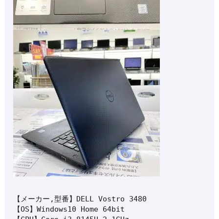
【メーカー,型番】DELL Vostro 3480

【OS】Windows10 Home 64bit
