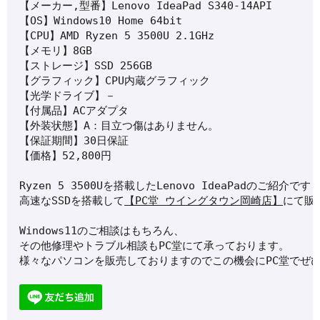
【メーカー,型番】Lenovo IdeaPad S340-14API

【OS】Windows10 Home 64bit

【CPU】AMD Ryzen 5 3500U 2.1GHz

【メモリ】8GB

【ストレージ】SSD 256GB

【グラフィック】CPU内蔵グラフィック

【光学ドライブ】－

【付属品】ACアダプタ

【外装状態】A：目立つ傷はありません。

【保証期間】30日保証

【価格】52,800円
Ryzen 5 3500U
を搭載した
Lenovo IdeaPad
のご紹介です
高速なSSDを搭載して
【PC堂 ウイングタウン岡崎店】
にて販
Windows11のご相談はもちろん、
その他修理やトラブル相談もPC堂にて承っております。
様々なパソコンを販売しておりますのでこの機会にPC堂でぜ