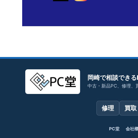
岡崎で相談できる
中古・新品PC、修理、
修理
買取
PC堂
会社