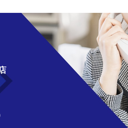
せ
店
)