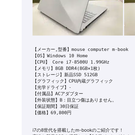
【メーカー,型番】mouse computer m-book

【OS】Windows 10 Home

【CPU】 Core i7-8500U 1.99GHz

【メモリ】8GB DDR4(8GB×1枚)

【ストレージ】新品SSD 512GB

【グラフィック】CPU内蔵グラフィック

【光学ドライブ】-

【付属品】ACアダプター

【外装状態】B：目立つ傷はありません。

【保証期間】30日保証

【価格】69,800円
i7の8世代を搭載した
m-book
のご紹介です！