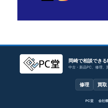
岡崎で相談できる
中古・新品PC、修理、
修理
買取
PC堂
会社