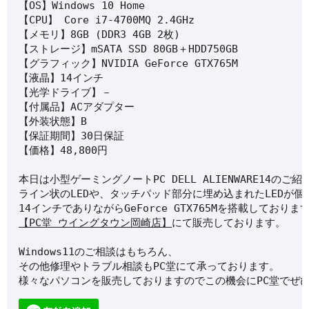
【OS】Windows 10 Home

【CPU】 Core i7-4700MQ 2.4GHz

【メモリ】8GB (DDR3 4GB 2枚)

【ストレージ】mSATA SSD 80GB＋HDD750GB

【グラフィック】NVIDIA GeForce GTX765M

【液晶】14インチ

【光学ドライブ】－

【付属品】ACアダプター

【外装状態】B

【保証期間】30日保証

【価格】48,800円
本日は小型ゲーミングノートPC DELL ALIENWARE14のご
ライン状のLEDや、タッチパッド部分に埋め込まれたLEDが
14インチでありながらGeForce GTX765Mを搭載しておりま
【PC堂 ウイングタウン岡崎店】
にて販売しております。
Windows11のご相談はもちろん、
その他修理やトラブル相談もPC堂にて承っております。
様々なパソコンを販売しておりますのでこの機会にPC堂でぜ