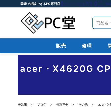
岡崎で相談できるPC専門店
サイト内
販売
修理
acer・X4620G 
HOME
ブログ
修理事例
その他
acer・