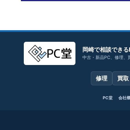
岡崎で相談できる
中古・新品PC、修理、
修理
買取
PC堂
会社