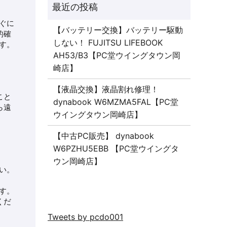
ぐに
【バッテリー交換】バッテリー駆動
的確
しない！ FUJITSU LIFEBOOK
す。
AH53/B3【PC堂ウイングタウン岡
崎店】
【液晶交換】液晶割れ修理！
こと
dynabook W6MZMA5FAL【PC堂
ら遠
ウイングタウン岡崎店】
【中古PC販売】 dynabook
W6PZHU5EBB 【PC堂ウイングタ
ウン岡崎店】
い。
す。
くだ
Tweets by pcdo001