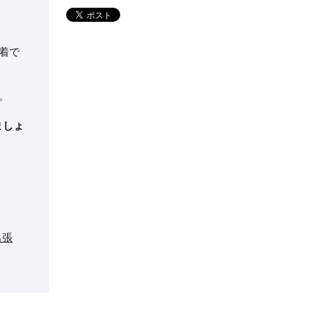
着で
。
ましょ
出張