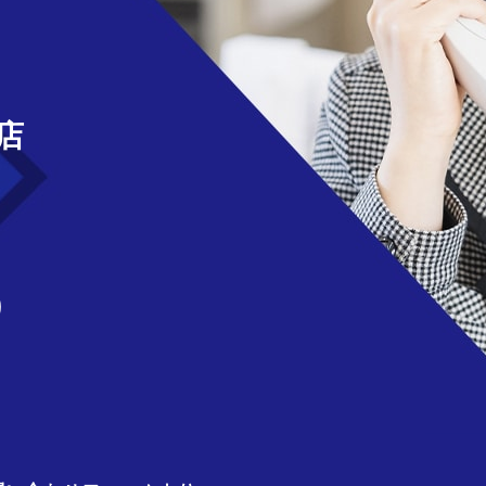
せ
店
)