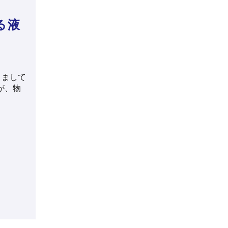
る液
きまして
ンが、物